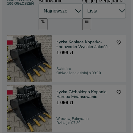
ZNALEŹLIŚMY
Sortowanie
Opcje przeglądania
100 OGŁOSZEŃ
Łyżka Kopiąca Koparko-
Ładowarka Wysoka Jakość
*Raty* Dostawa CW05
1 099 zł
Świdnica
Odświeżono dzisiaj o 09:10
Łyżka Głębokiego Kopania
Hardox Finansowanie
Dostawa Vertrachert
1 099 zł
Wrocław, Fabryczna
Dzisiaj o 07:39