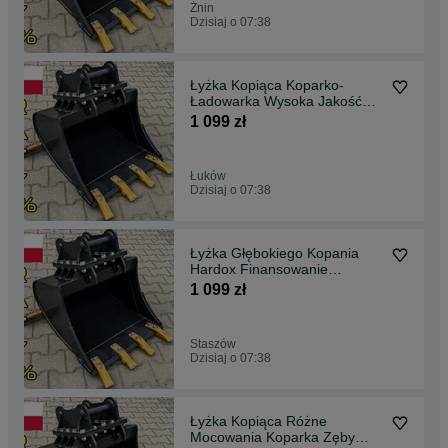
Żnin
Dzisiaj o 07:38
Łyżka Kopiąca Koparko-
Ładowarka Wysoka Jakość
*Raty* Dostawa CW05
1 099 zł
Łuków
Dzisiaj o 07:38
Łyżka Głębokiego Kopania
Hardox Finansowanie
Dostawa Vertrachert
1 099 zł
Staszów
Dzisiaj o 07:38
Łyżka Kopiąca Różne
Mocowania Koparka Zęby