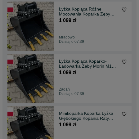
Łyżka Kopiąca Różne
Mocowania Koparka Zęby
Raty Transport Lehnhoff
1 099 zł
Mrągowo
Dzisiaj o 07:39
Łyżka Kopiąca Koparko-
Ładowarka Zęby Morin M1
Morin M2 Dostawa raty
1 099 zł
Żagań
Dzisiaj o 07:39
Minikoparka Koparka Łyżka
Głębokiego Kopania Raty
Transport MS01 MS03
1 099 zł