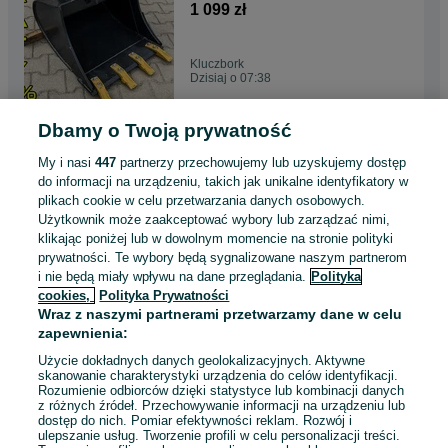
Raty Transport Lehnhoff
1 099 zł
Kluczbork
Dzisiaj o 07:38
Dbamy o Twoją prywatność
Łyżka Kopiąca Koparko-
Ładowarka Zęby Morin M1
My i nasi
447
partnerzy przechowujemy lub uzyskujemy dostęp
Morin M2 Dostawa raty
1 099 zł
do informacji na urządzeniu, takich jak unikalne identyfikatory w
plikach cookie w celu przetwarzania danych osobowych.
Użytkownik może zaakceptować wybory lub zarządzać nimi,
Jasło
klikając poniżej lub w dowolnym momencie na stronie polityki
Dzisiaj o 07:38
prywatności. Te wybory będą sygnalizowane naszym partnerom
i nie będą miały wpływu na dane przeglądania.
Polityka
cookies,
Polityka Prywatności
Łyżka Kopiąca Różne
Wraz z naszymi partnerami przetwarzamy dane w celu
Mocowania Koparka Zęby
zapewnienia:
Raty Transport Lehnhoff
1 099 zł
Użycie dokładnych danych geolokalizacyjnych. Aktywne
skanowanie charakterystyki urządzenia do celów identyfikacji.
Rozumienie odbiorców dzięki statystyce lub kombinacji danych
Brzeziny
z różnych źródeł. Przechowywanie informacji na urządzeniu lub
Dzisiaj o 07:38
dostęp do nich. Pomiar efektywności reklam. Rozwój i
ulepszanie usług. Tworzenie profili w celu personalizacji treści.