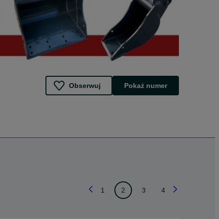
Obserwuj
Pokaż numer
1
2
3
4