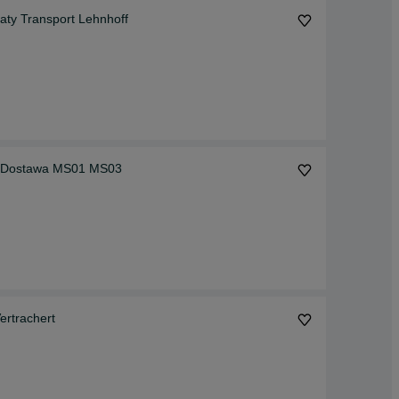
ty Transport Lehnhoff
Minikoparka Koparka Łyżka Skarpowa Hydrauliczna Dostawa MS01 MS03
rtrachert