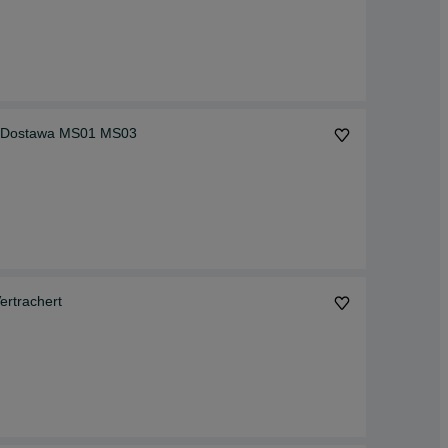
Minikoparka Koparka Łyżka Skarpowa Hydrauliczna Dostawa MS01 MS03
rtrachert