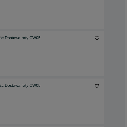
Łyżka Skarpówka Koparko-Ładowarka Wysoka Jakość Dostawa raty CW05
Łyżka Skarpówka Koparko-Ładowarka Wysoka Jakość Dostawa raty CW05