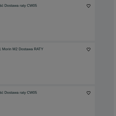
Łyżka Skarpówka Koparko-Ładowarka Wysoka Jakość Dostawa raty CW05
1 Morin M2 Dostawa RATY
Łyżka Skarpówka Koparko-Ładowarka Wysoka Jakość Dostawa raty CW05