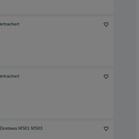
rtrachert
rtrachert
Minikoparka Koparka Łyżka Skarpowa Hydrauliczna Dostawa MS01 MS03