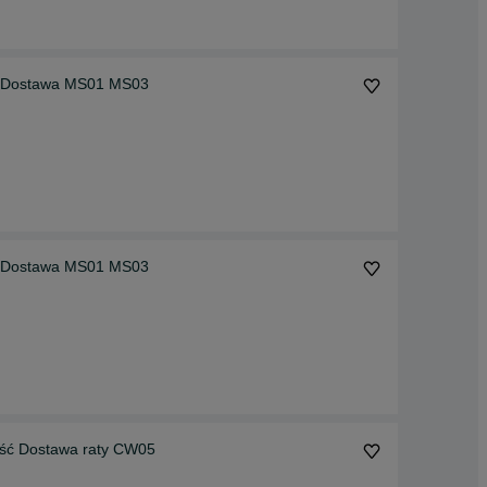
Minikoparka Koparka Łyżka Skarpowa Hydrauliczna Dostawa MS01 MS03
Minikoparka Koparka Łyżka Skarpowa Hydrauliczna Dostawa MS01 MS03
Łyżka Skarpówka Koparko-Ładowarka Wysoka Jakość Dostawa raty CW05